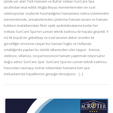
içinde yer alan Türk Hamamı ve Buhar odaları SunCare Spa
tarafından imal edildi. Muğla Beyaz mermerlerinden en özel
seleksiyonlar seçilerek hazırladığımız hamamımız ısıtma sisteminden
mermerlerinde, armatürlerinden çinilerine hamam tavanı ve hamam
kubbesi imalatlarından fiber optik aydınlatmalarına kadar her
noktası SunCare Spa'nın uzman teknik kadrosu ile hayata geçirildi. 9
m2 lik büyük bir göbektaşı ve özel tasarım dekor ürünleri ile
görselliğin zirvesine ulaşan bu hamam İngiliz ve Hollanda
ortaklığında yapılan bu otelde ülkemizden izler taşıyor. Evinize,
otelinize, villanıza, sosyal tesisinize hamam yaptırmak istiyorsanız
doğru adres SunCare Spa! SunCare Spa'nın uzman teknik kadrosu
havuzdan saunaya, buhar odasından hamama tüm spa
mekanlarında hayallerinizi gerçeğe dönüştürür. [...]