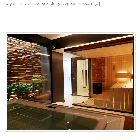
hayalleriniz en hızlı şekilde gerçeğe dönüşsün. [...]