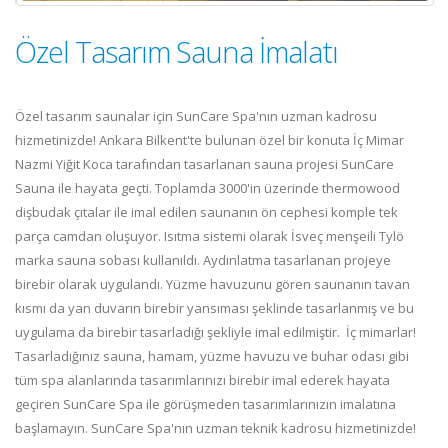
Özel Tasarım Sauna İmalatı
Özel tasarım saunalar için SunCare Spa'nın uzman kadrosu
hizmetinizde! Ankara Bilkent'te bulunan özel bir konuta İç Mimar
Nazmi Yiğit Koca tarafından tasarlanan sauna projesi SunCare
Sauna ile hayata geçti. Toplamda 3000'in üzerinde thermowood
dişbudak çıtalar ile imal edilen saunanın ön cephesi komple tek
parça camdan oluşuyor. Isıtma sistemi olarak İsveç menşeili Tylö
marka sauna sobası kullanıldı. Aydınlatma tasarlanan projeye
birebir olarak uygulandı. Yüzme havuzunu gören saunanın tavan
kısmı da yan duvarın birebir yansıması şeklinde tasarlanmış ve bu
uygulama da birebir tasarladığı şekliyle imal edilmiştir. İç mimarlar!
Tasarladığınız sauna, hamam, yüzme havuzu ve buhar odası gibi
tüm spa alanlarında tasarımlarınızı birebir imal ederek hayata
geçiren SunCare Spa ile görüşmeden tasarımlarınızın imalatına
başlamayın. SunCare Spa'nın uzman teknik kadrosu hizmetinizde!