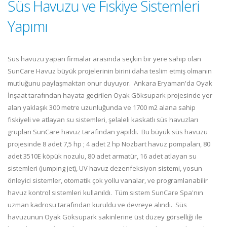
Süs Havuzu ve Fıskiye Sistemleri
Yapımı
Süs havuzu yapan firmalar arasında seçkin bir yere sahip olan
SunCare Havuz büyük projelerinin birini daha teslim etmiş olmanın
mutluğunu paylaşmaktan onur duyuyor. Ankara Eryaman'da Oyak
İnşaat tarafından hayata geçirilen Oyak Göksupark projesinde yer
alan yaklaşık 300 metre uzunluğunda ve 1700 m2 alana sahip
fıskiyeli ve atlayan su sistemleri, şelaleli kaskatlı süs havuzları
grupları SunCare havuz tarafından yapıldı. Bu büyük süs havuzu
projesinde 8 adet 7,5 hp ; 4 adet 2 hp Nozbart havuz pompaları, 80
adet 3510E köpük nozulu, 80 adet armatür, 16 adet atlayan su
sistemleri (jumping jet), UV havuz dezenfeksiyon sistemi, yosun
önleyici sistemler, otomatik çok yollu vanalar, ve programlanabilir
havuz kontrol sistemleri kullanıldı. Tüm sistem SunCare Spa'nın
uzman kadrosu tarafından kuruldu ve devreye alındı. Süs
havuzunun Oyak Göksupark sakinlerine üst düzey görselliği ile