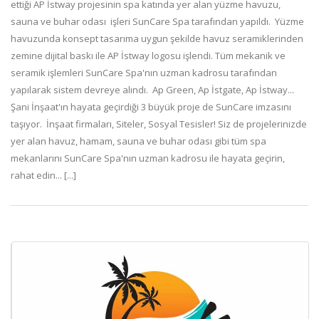
ettiği AP İstway projesinin spa katında yer alan yüzme havuzu,
sauna ve buhar odası işleri SunCare Spa tarafından yapıldı. Yüzme
havuzunda konsept tasarıma uygun şekilde havuz seramiklerinden
zemine dijital baskı ile AP İstway logosu işlendi. Tüm mekanik ve
seramik işlemleri SunCare Spa'nın uzman kadrosu tarafından
yapılarak sistem devreye alındı. Ap Green, Ap İstgate, Ap İstway...
Şani İnşaat'ın hayata geçirdiği 3 büyük proje de SunCare imzasını
taşıyor. İnşaat firmaları, Siteler, Sosyal Tesisler! Siz de projelerinizde
yer alan havuz, hamam, sauna ve buhar odası gibi tüm spa
mekanlarını SunCare Spa'nın uzman kadrosu ile hayata geçirin,
rahat edin... [...]