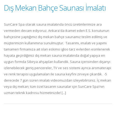
Dış Mekan Bahçe Saunası İmalatı
SunCare Spa olarak sauna imalatında öncü üretimlerimize ara
vermeden devam ediyoruz. Ankara'da ikamet eden E.S. konutunun
bahçesine yaptığımız dış mekan bahçe saunamız teslim edilmiş ve
müşterimizin kullanımına sunulmuştur. Tasarımı, imalatı ve yapımı
tamamen firmamıza ait olan eskimo igloo tarz evlerden esinlenerek
hayata geçirdiğimiz dış mekan sauna imalatında doğal yapıya en
uygun formda Sibirya ahşapları kullandık. Sauna içerisinden dışarıyı
izlenebilecek geniş pencereler, TV ve ses sistemi ayrıca aromaterapi
ve renk terapisi uygulamaları ile sauna keyfini zirveye çıkardık. -5
derecede 7 gün süren imalatı videomuzdan izleyebilirsiniz. İç mekan
veya dış mekan; tüm özel tasarım saunalar için SunCare Spa'nın
uzman teknik kadrosu hizmetinizde! [...]