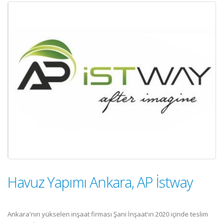
Havuz Yapımı Ankara, AP İstway
Ankara'nın yükselen inşaat firması Şani İnşaat'ın 2020 içinde teslim