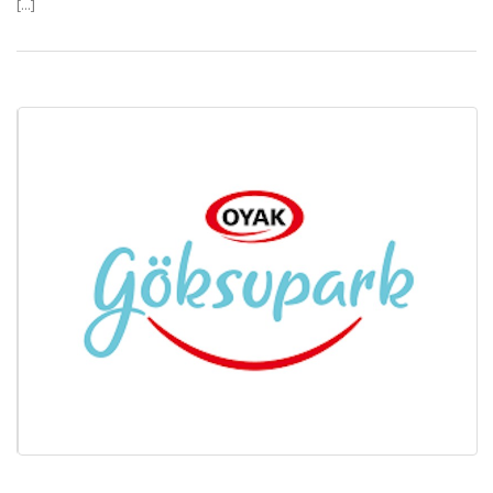
[...]