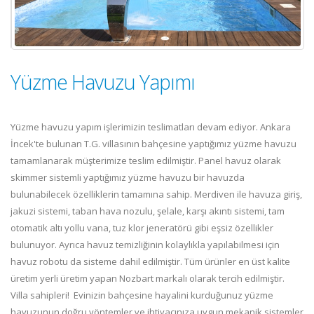
Yüzme Havuzu Yapımı
Yüzme havuzu yapım işlerimizin teslimatları devam ediyor. Ankara
İncek'te bulunan T.G. villasının bahçesine yaptığımız yüzme havuzu
tamamlanarak müşterimize teslim edilmiştir. Panel havuz olarak
skimmer sistemli yaptığımız yüzme havuzu bir havuzda
bulunabilecek özelliklerin tamamına sahip. Merdiven ile havuza giriş,
jakuzi sistemi, taban hava nozulu, şelale, karşı akıntı sistemi, tam
otomatik altı yollu vana, tuz klor jeneratörü gibi eşsiz özellikler
bulunuyor. Ayrıca havuz temizliğinin kolaylıkla yapılabilmesi için
havuz robotu da sisteme dahil edilmiştir. Tüm ürünler en üst kalite
üretim yerli üretim yapan Nozbart markalı olarak tercih edilmiştir.
Villa sahipleri! Evinizin bahçesine hayalini kurduğunuz yüzme
havuzunun doğru yöntemler ve ihtiyacınıza uygun mekanik sistemler