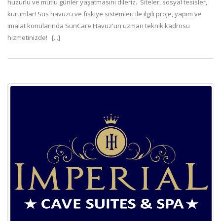
huzurlu ve mutlu günler yaşatmasını dileriz. Siteler, sosyal tesisler,
kurumlar! Süs havuzu ve fıskiye sistemleri ile ilgili proje, yapım ve
imalat konularında SunCare Havuz'un uzman teknik kadrosu
hizmetinizde! [...]