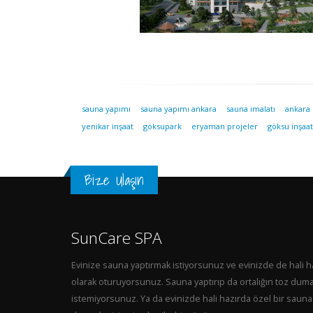
sauna yapımı
sauna yapımı ankara
sauna imalatı
ankara 
yenikar inşaat
göksupark
eryaman projeler
göksu inşaat
Bize Ulaşın
SunCare SPA
Evinize sauna yaptırmak istiyorsunuz ve evinizde de hali h
olarak oturuyorsunuz. Sauna yaptırıp da ortalığın toz dum
istemiyorsunuz. Ya da evinizde hali hazırda özel bir sauna 