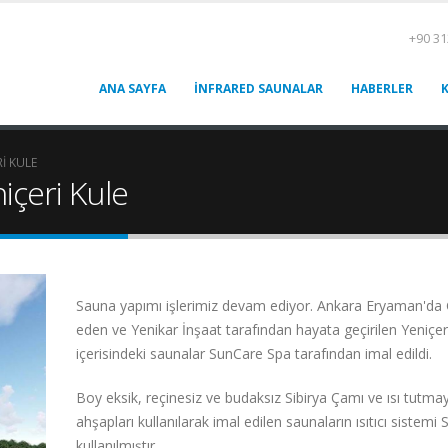
+90 31
ANA SAYFA
İNFRARED SAUNALAR
HABERLER
I KULE
içeri Kule
Sauna yapımı işlerimiz devam ediyor. Ankara Eryaman'da 
eden ve Yenikar İnşaat tarafından hayata geçirilen Yeniçer
içerisindeki saunalar SunCare Spa tarafından imal edildi.
Boy eksik, reçinesiz ve budaksız Sibirya Çamı ve ısı tutma
ahşapları kullanılarak imal edilen saunaların ısıtıcı sistem
kullanılmıştır.