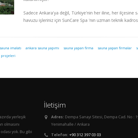
Sadece Ankara'ya değil, Türkiye'nin her iline, her ilçesi
havuzu işleriniz için SunCare Spa 'nın uzman teknik kadros
sauna imalatı
ankara sauna yapımı
sauna yapan firma
sauna yapan firmalar
s
 projeleri
İletişim
azırda yerleşik
Adres:
Dempa Sanayi Sitesi, Dempa Cad. No : 1
an olmasını
Yenimahalle / Ankara
odası yok. Bu gibi
Telefon:
+90 312 397 03 03