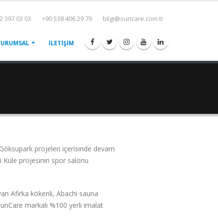
2 397 03 03
+90 538 406 29 79
bilgi@suncare.com.tr
KURUMSAL
İLETİŞİM
Göksupark projeleri içerisinde devam
i Kule projesinin spor salonu
yan Afirka kökenli, Abachi sauna
i SunCare markalı %100 yerli imalat