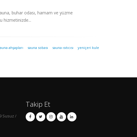
ne sauna, buhar odası, hamam ve yüzme
u hizmetinizde...
auna ahşapları
sauna sobası
sauna ısıtıcısı
yeniçeri kule
Takip Et
9 Susuz /