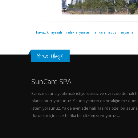
havuz kimyasalı
relax eryaman
ankara havuz
eryaman 
Bize Ulaşın
SunCare SPA
Evinize sauna yaptırmak istiyorsunuz ve evinizde de hali h
olarak oturuyorsunuz. Sauna yaptırıp da ortalığın toz dum
istemiyorsunuz. Ya da evinizde hali hazırda özel bir sauna 
durumlar için size harika bir çözüm sunuyoruz ...