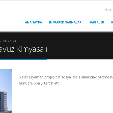
+90 31
ANA SAYFA
İNFRARED SAUNALAR
HABERLER
Z KIMYASALI
avuz Kimyasalı
Relax Eryaman projesinin sosyal tesis alanındaki yüzme 
SunCare Spa'yı tercih etti.