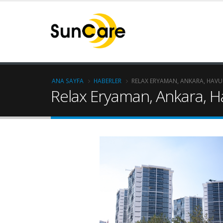
ANA SAYFA
HABERLER
RELAX ERYAMAN, ANKARA, HAVU
Relax Eryaman, Ankara, H