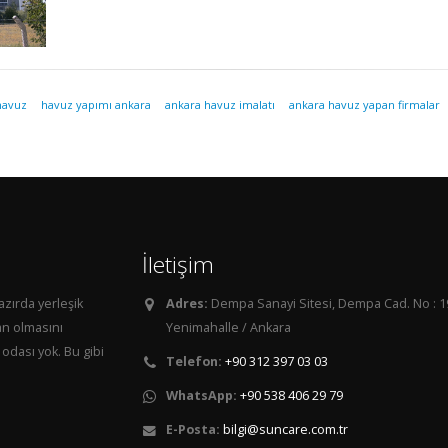
havuz
havuz yapımı ankara
ankara havuz imalatı
ankara havuz yapan firmalar
İletişim
azırda yerleşik
Adres:
Dempa Sanayi Sitesi, Dempa Cad. No : 1
an olmasını
Yenimahalle / Ankara
odası yok. Bu gibi
Telefon:
+90 312 397 03 03
WhatsApp:
+90 538 406 29 79
E-Posta:
bilgi@suncare.com.tr