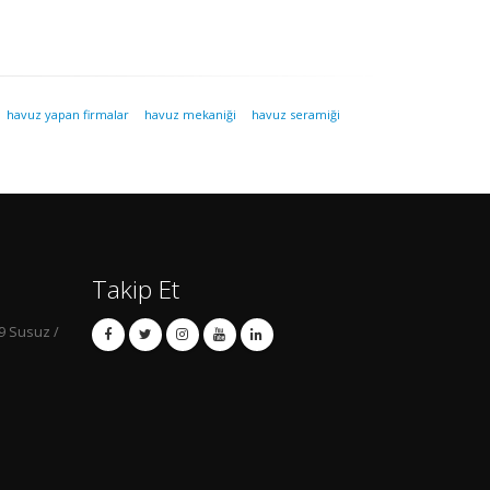
havuz yapan firmalar
havuz mekaniği
havuz seramiği
Takip Et
9 Susuz /