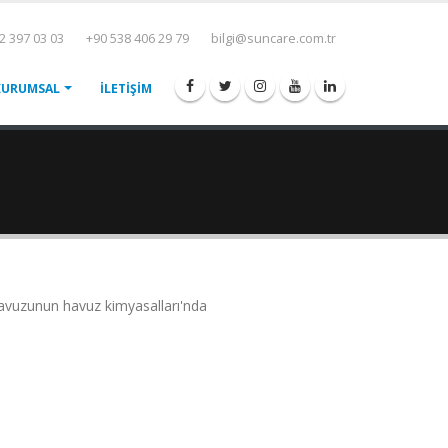
2 397 03 03
+90 538 406 29 79
bilgi@suncare.com.tr
KURUMSAL
İLETİŞİM
havuzunun havuz kimyasalları'nda