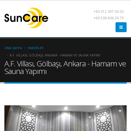
+90 312 397 03 03
+90 538 406 29 79
ANA SAYFA
HABERLER
A.F. VILLASI, GÖLBAŞI, ANKARA - HAMAM VE SAUNA YAPIMI
A.F. Villası, Gölbaşı, Ankara - Hamam ve
Sauna Yapımı