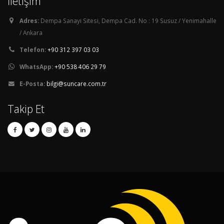
İletişim
Adres:
Dempa Sanayi Sitesi, Dempa Cad. No : 19 Susuz / Yenimahalle
/ Ankara
Telefon:
+90 312 397 03 03
WhatsApp:
+90 538 406 29 79
E-Posta:
bilgi@suncare.com.tr
Takip Et