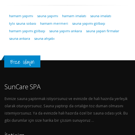
hamam yapımı
sauna yapımı
hamam imalatı
sauna imalatı
tylo sauna sobası
hamam mermeri
sauna yapımı gölbaşı
hamam yapımı gölbaşı
sauna yapımı ankara
sauna yapan firmalar
sauna ankara
sauna ahşabı
Bize Ulaşın
SunCare SPA
Evinize sauna yaptırmak istiyorsunuz ve evinizde de hali hazırda yerleşik
olarak oturuyorsunuz. Sauna yaptırıp da ortalığın toz duman olmasını
istemiyorsunuz. Ya da evinizde hali hazırda özel bir sauna odası yok. Bu
gibi durumlar için size harika bir çözüm sunuyoruz ...