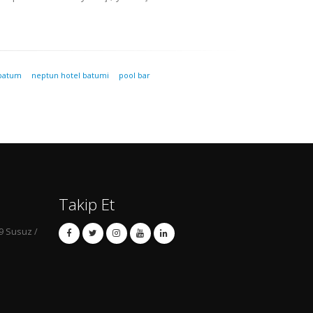
 batum
neptun hotel batumi
pool bar
Takip Et
9 Susuz /