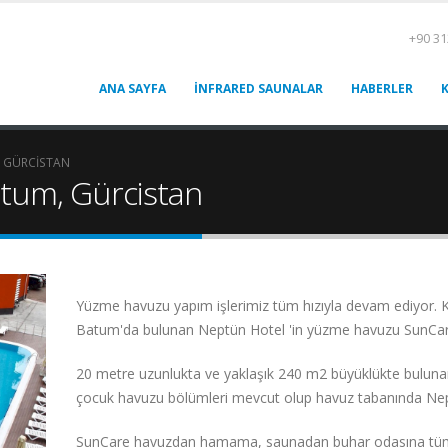
+90 31
ANA SAYFA
İNFRARED SAUNALAR
HABERLER
, GÜRCISTAN
tum, Gürcistan
Yüzme havuzu yapım işlerimiz tüm hızıyla devam ediyor. Kar
Batum'da bulunan Neptün Hotel 'in yüzme havuzu SunCare
20 metre uzunlukta ve yaklaşık 240 m2 büyüklükte buluna
çocuk havuzu bölümleri mevcut olup havuz tabanında Nep
SunCare havuzdan hamama, saunadan buhar odasına tüm sp