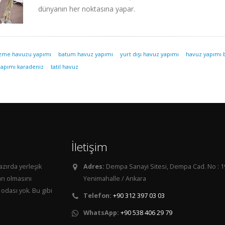
dünyanın her noktasına yapar.
üzme havuzu yapımı
batum havuz yapımı
yurt dışı havuz yapımı
havuz yapımı
yapımı karadeniz
tatil havuz
İletişim
azırda yerleşik
Adres:
Dempa Sanayi Sitesi, Dempa Cad. No : 1
an olmasını
Yenimahalle / Ankara
odası yok. Bu gibi
Telefon:
+90 312 397 03 03
WhatsApp:
+90 538 406 29 79