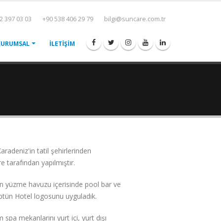
2 397 03 03
+90 538 406 29 79
bilgi@suncare.com.tr
KURUMSAL
İLETİŞİM
adeniz'in tatil şehirlerinden
 tarafından yapılmıştır.
n yüzme havuzu içerisinde pool bar ve
tün Hotel logosunu uyguladık.
a mekanlarını yurt içi, yurt dışı