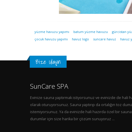
yüzme havuzu yapımı
batum yüzme havuzu
gürcistan y
çocuk havuzu yapımı
havuz logo
suncare havuz
havuz 
Bize Ulaşın
SunCare SPA
Evinize sauna yaptırmak istiyorsunuz ve evinizde de hali h
olarak oturuyorsunuz. Sauna yaptırıp da ortalığın toz dum
istemiyorsunuz. Ya da evinizde hali hazırda özel bir sauna 
durumlar için size harika bir çözüm sunuyoruz ...