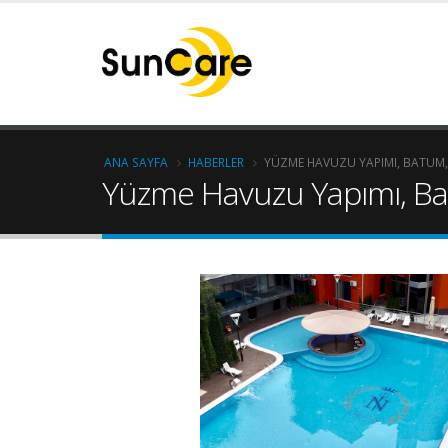
ANA SAYFA
HABERLER
YÜZME HAVUZU YAPIMI, BATUM
Yüzme Havuzu Yapımı, Ba