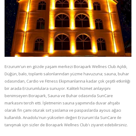
Erzurum'un en gözde yaşam merkezi Borapark Wellnes Club Açıldı,
Düğün, balo, toplantı salonlarından yüzme havuzuna; sauna, buhar
odasından, Cardio ve Fitness Ekipmanlarına kadar çok çeşitli etkinliği
bir arada Erzurumlulara sunuyor. Kaliteli hizmet anlayışını
benimseyen Borapark, Sauna ve Buhar odasında SunCare
markasını tercih etti. İşletmenin sauna yapımında duvar ahşabı
olarak fin çamı oturak sırt yaslama ve paspaslarda ayous ağacı
kullanıldı. Anadolu'nun yükselen değeri Erzurum'da SunCare ile
tanışmak için sizler de Borapark Wellnes Club'ı ziyaret edebilirsiniz.