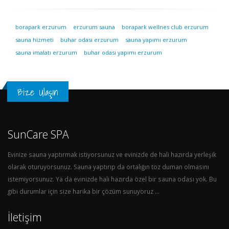
borapark erzurum
erzurum sauna
borapark wellnes club erzurum
sauna hizmeti
buhar odası erzurum
sauna yapımı erzurum
sauna imalatı erzurum
buhar odası yapımı erzurum
Bize Ulaşın
SunCare SPA
Evinize sauna yaptırmak istiyorsunuz ve evinizde de hali hazırda yerleşik
olarak oturuyorsunuz. Sauna yaptırıp da ortalığın toz duman olmasını
istemiyorsunuz. Ya da evinizde hali hazırda özel bir sauna odası yok. Bu
gibi durumlar için size harika bir çözüm sunuyoruz ...
İletişim