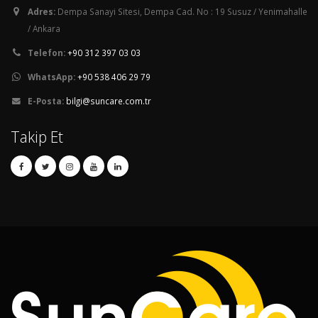
Adres:
Dempa Sanayi Sitesi, Dempa Cad. No : 19 Susuz / Yenimahalle
/ Ankara
Telefon:
+90 312 397 03 03
WhatsApp:
+90 538 406 29 79
E-Posta:
bilgi@suncare.com.tr
Takip Et