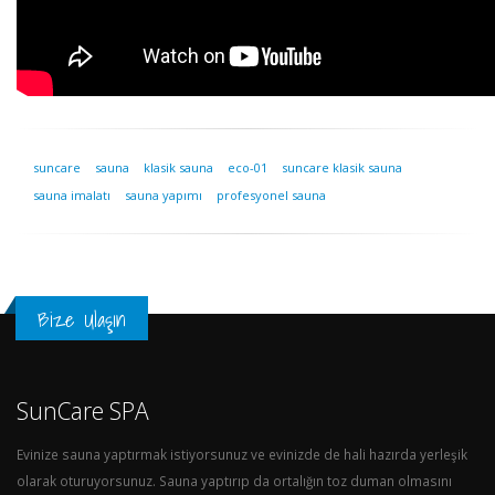
suncare
sauna
klasik sauna
eco-01
suncare klasik sauna
sauna imalatı
sauna yapımı
profesyonel sauna
Bize Ulaşın
SunCare SPA
Evinize sauna yaptırmak istiyorsunuz ve evinizde de hali hazırda yerleşik
olarak oturuyorsunuz. Sauna yaptırıp da ortalığın toz duman olmasını