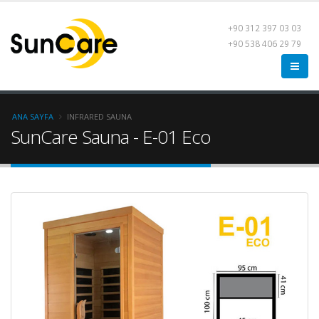
+90 312 397 03 03
+90 538 406 29 79
ANA SAYFA
INFRARED SAUNA
SunCare Sauna - E-01 Eco