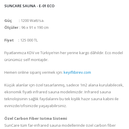
SUNCARE SAUNA - E-01 ECO
Güç :
1200 Watt/sa.
Ölçüler :
96 x 91 x 190 cm
Fiyat :
125 000 TL
Fiyatlarımıza KDV ve Türkiye’nin her yerine kargo dâhildir. Eco model
ürünümüz self montajdır.
Hemen online sipariş vermek için:
keyiflibirev.com
Küçük alanlar için özel tasarlanmış, sadece 1m2 alana kurulabilecek,
ekonomik fiyatlı infrared sauna modelimizdir. Infrared sauna
teknolojisinin sağlık faydalarını bu tek kişilik hazır sauna kabini ile
evinizde/ofisinizde yaşayabilirsiniz.
Özel Carbon Fiber Isıtma Sistemi
SunCare tüm far-infrared sauna modellerinde özel carbon fiber