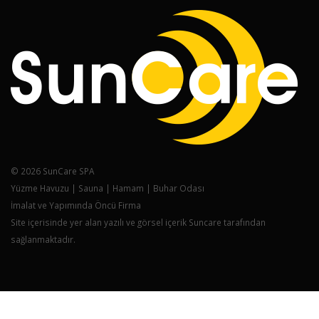
© 2026 SunCare SPA
Yüzme Havuzu | Sauna | Hamam | Buhar Odası
İmalat ve Yapımında Öncü Firma
Site içerisinde yer alan yazılı ve görsel içerik Suncare tarafından
sağlanmaktadır.