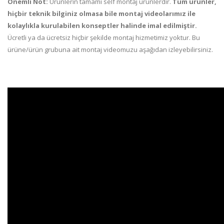
Önemli Not:
Ürünlerin tamamı self montaj ürünlerdir.
Tüm ürünler,
hiçbir teknik bilginiz olmasa bile montaj videolarımız ile
kolaylıkla kurulabilen konseptler halinde imal edilmiştir.
Ücretli ya da ücretsiz hiçbir şekilde montaj hizmetimiz yoktur. Bu
ürüne/ürün grubuna ait montaj videomuzu aşağıdan izleyebilirsiniz.