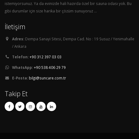
istemiyorsunuz. Ya da evinizde hali hazırda özel bir sauna odası yok. Bu
gibi durumlar için size harika bir çözüm sunuyoruz ...
İletişim
Adres:
Dempa Sanayi Sitesi, Dempa Cad. No : 19 Susuz / Yenimahalle
/ Ankara
Telefon:
+90 312 397 03 03
WhatsApp:
+90 538 406 29 79
E-Posta:
bilgi@suncare.com.tr
Takip Et